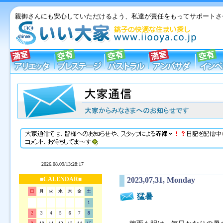
親御さんにも安心していただけるよう、私達が責任をもってサポートさ
■CALENDAR■
2023,07,31, Monday
日
月
火
水
木
金
土
猛暑
1
2
3
4
5
6
7
8