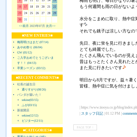
梅雨も明け、毎日かなりの暑
9
10
11
12
13
14
15
もう何週間も雨の日がないよ
16
17
18
19
20
21
22
23
24
25
26
27
28
29
水分をこまめに取り、熱中症
30
31
す
<<前月
2023年07月
次月>>
それでも銚子は涼しい方なの
■NEW ENTRIES■
梅雨明けはまだ (07/14)
先日、夜に蛍を見に行きまし
あやめ祭り (06/04)
とても綺麗でした。
GW (05/12)
たくさん飛んでいるのが見え
ご入学おめでとうございま
昔はもっとたくさん見れたと
す！！ (04/13)
また見に行きたいです
卒業シーズン (03/12)
■RECENT COMMENTS■
明日から8月ですが、益々暑
社長の誕生日
皆様、熱中症に気を付けまし
通りすがり(08/26)
パンダが届いた！
sekine(03/15)
ふが(03/15)
| https://www.iiooya.co.jp/blog/index.p
新規開店
|
スタッフ日記
| 01:12 PM |
comments
sekine(12/12)
ビジター(12/11)
PAGE TOP ↑
■CATEGORIES■
重要なお知らせ (3件)