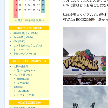
５月に入ってどんどん暑くな
10
11
12
13
14
15
16
ＧＷは皆様どうお過ごしにな
17
18
19
20
21
22
23
24
25
26
27
28
29
30
私は埼玉スタジアムでの野外
31
VIVALA ROCK2026
暑かっ
<<前月
2026年05月
次月>>
■NEW ENTRIES■
梅雨明けはまだ (07/14)
あやめ祭り (06/04)
GW (05/12)
ご入学おめでとうございま
す！！ (04/13)
卒業シーズン (03/12)
■RECENT COMMENTS■
社長の誕生日
通りすがり(08/26)
パンダが届いた！
sekine(03/15)
ふが(03/15)
新規開店
sekine(12/12)
ビジター(12/11)
■CATEGORIES■
重要なお知らせ (3件)