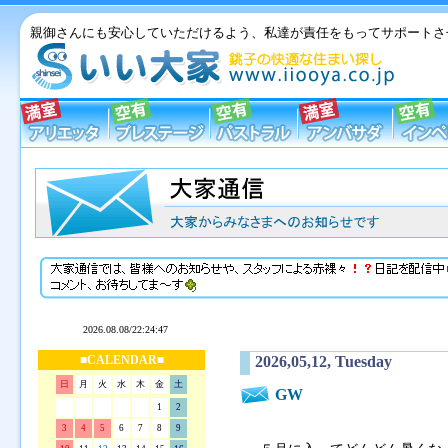
親御さんにも安心していただけるよう、私達が責任をもってサポートさ
■CALENDAR■
2026,05,12, Tuesday
日
月
火
水
木
金
土
GW
1
2
3
4
5
6
7
8
9