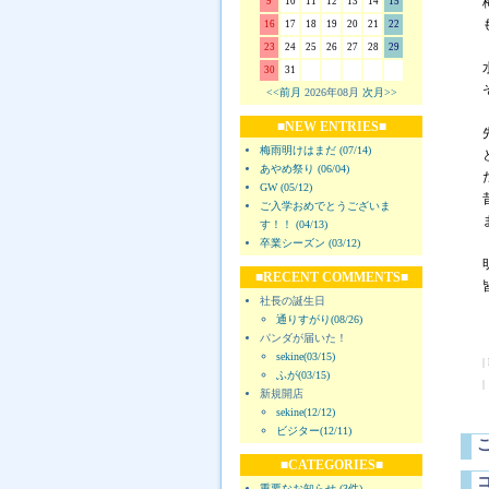
9
10
11
12
13
14
15
16
17
18
19
20
21
22
23
24
25
26
27
28
29
30
31
<<前月
2026年08月
次月>>
■NEW ENTRIES■
梅雨明けはまだ (07/14)
あやめ祭り (06/04)
GW (05/12)
ご入学おめでとうございま
す！！ (04/13)
卒業シーズン (03/12)
■RECENT COMMENTS■
社長の誕生日
通りすがり(08/26)
パンダが届いた！
sekine(03/15)
|
ふが(03/15)
|
新規開店
sekine(12/12)
ビジター(12/11)
■CATEGORIES■
重要なお知らせ (3件)