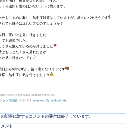
梅雨も明け、毎日かなりの暑さですね
もう何週間も雨の日がないように思えます。
水分をこまめに取り、熱中症対策はしていますが、暑さにバテそうです
それでも銚子は涼しい方なのでしょうか？
先日、夜に蛍を見に行きました。
とても綺麗でした。
たくさん飛んでいるのが見えました
昔はもっとたくさん見れたとか！
また見に行きたいです
明日から8月ですが、益々暑くなりそうです
皆様、熱中症に気を付けましょう
 https://www.iiooya.co.jp/blog/index.php?e=166 |
スタッフ日記
| 01:12 PM |
comments (0)
|
trackback (0)
|
この記事に対するコメントの受付は終了しています。
コメント