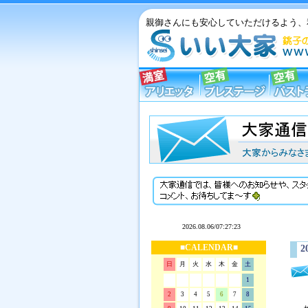
親御さんにも安心していただけるよう、
■CALENDAR■
2
日
月
火
水
木
金
土
1
2
3
4
5
6
7
8