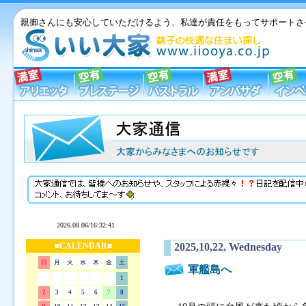
親御さんにも安心していただけるよう、私達が責任をもってサポートさ
■CALENDAR■
2025,10,22, Wednesday
日
月
火
水
木
金
土
軍艦島へ
1
2
3
4
5
6
7
8