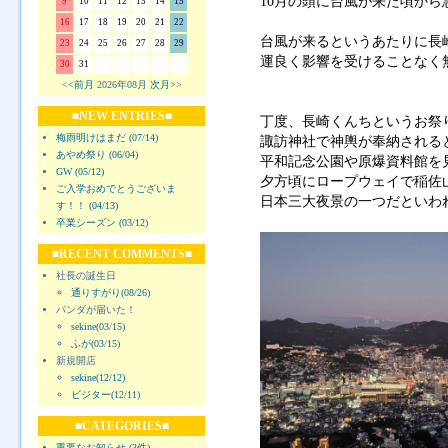
10月の頭に台風が来た頃から
9
10
11
12
13
14
15
16
17
18
19
20
21
22
台風が来るというあたりに長
23
24
25
26
27
28
29
運良く影響を受けることなく
30
31
<<前月
2026年08月
次月>>
■NEW ENTRIES■
丁度、長崎くんちというお祭
梅雨明けはまだ (07/14)
諏訪神社で神輿が奉納される
あやめ祭り (06/04)
平和記念公園や原爆資料館を
GW (05/12)
夕方頃にロープウェイで稲佐
ご入学おめでとうございま
日本三大夜景の一つだといわ
す！！ (04/13)
卒業シーズン (03/12)
■RECENT COMMENTS■
社長の誕生日
通りすがり(08/26)
パンダが届いた！
sekine(03/15)
ふが(03/15)
新規開店
sekine(12/12)
ビジター(12/11)
■CATEGORIES■
重要なお知らせ (3件)