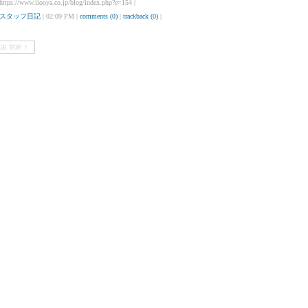
 https://www.iiooya.co.jp/blog/index.php?e=154 |
スタッフ日記
| 02:09 PM |
comments (0)
|
trackback (0)
|
GE TOP ↑