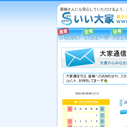
親御さんにも安心していただけるよう、
■CALENDAR■
2
日
月
火
水
木
金
土
1
2
3
4
5
6
7
8
9