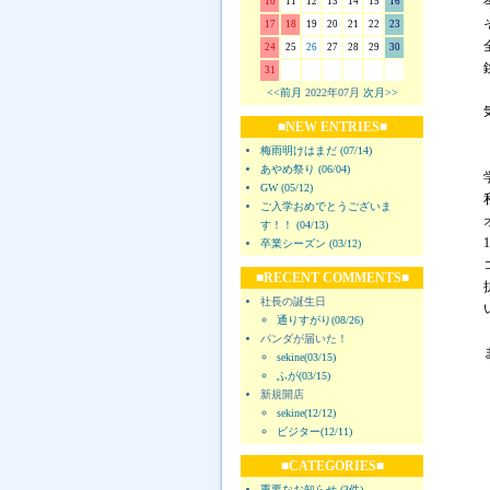
10
11
12
13
14
15
16
17
18
19
20
21
22
23
24
25
26
27
28
29
30
31
<<前月
2022年07月
次月>>
■NEW ENTRIES■
梅雨明けはまだ (07/14)
あやめ祭り (06/04)
GW (05/12)
ご入学おめでとうございま
す！！ (04/13)
卒業シーズン (03/12)
■RECENT COMMENTS■
社長の誕生日
通りすがり(08/26)
パンダが届いた！
sekine(03/15)
ふが(03/15)
新規開店
sekine(12/12)
ビジター(12/11)
■CATEGORIES■
重要なお知らせ (3件)