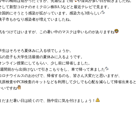
今年の梅雨は短かったですが、先週位まで雨
や湿気が多い日が続きましたね。
そして新型コロナのオミクロン株BA.5などと最近テレビで見ます。
全国的にそうとう感染が拡がっています。感染力も3倍らしい
銚子市もかなり感染者が増えていましたね。
気をつけてはいますが、この暑い中のマスクは辛いものがありますね
学生はそろそろ夏休みに入る頃でしょうか。
私の息子も大学生活最後の夏休みに入るようです。
オンライン授業にしてもらい、少し前に帰省しました。
1週間前から出掛けないで引きこもりをし、車で帰って来ました
コロナウイルスのおかげで、帰省するのも、皆さん大変だと思いますが、
抗原検査やPCR検査のキットなどを利用して少しでも心配を減らして帰省出来ると
いいですね
まだまだ暑い日は続くので、熱中症に気を付けましょう！